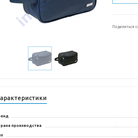
Поделиться с
арактеристики
ренд
трана производства
ип