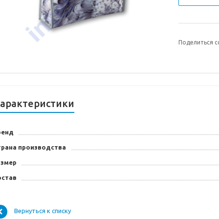
Поделиться с
арактеристики
ренд
трана производства
азмер
остав
Вернуться к списку