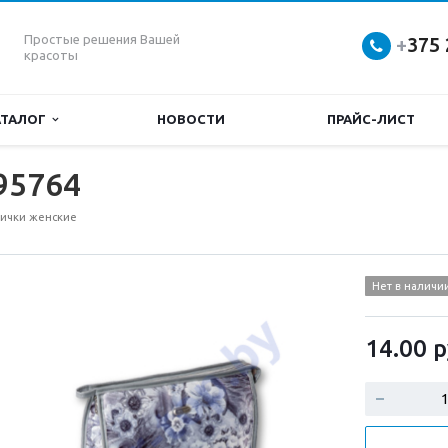
Простые решения Вашей
+
375 
красоты
АТАЛОГ
НОВОСТИ
ПРАЙС-ЛИСТ
95764
ички женские
Нет в наличи
14.00
р