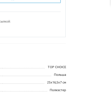
сылкой:
TOP CHOICE
Польша
25х16,5х7 см
Полиэстер