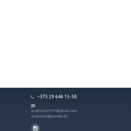
+
375 29 646 15-58
azubovich1973@gmail.com
azubovich@yandex.by