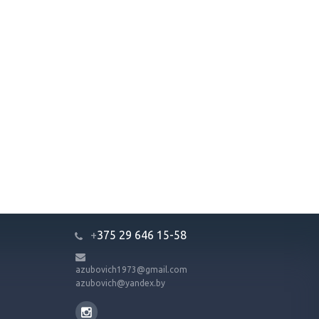
+
375 29 646 15-58
azubovich1973@gmail.com
azubovich@yandex.by