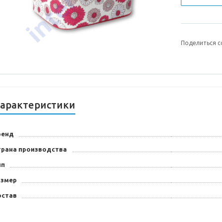
Поделиться с
арактеристики
ренд
трана производства
ип
азмер
остав