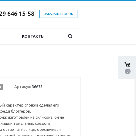
29 646 15-58
ЗАКАЗАТЬ ЗВОНОК
КОНТАКТЫ
0
Артикул:
36675
и
ый характер спонжа сделал его
реди блоггеров.
онж изготовлен из силикона, он не
злишки тональных средств.
а остается на лице, обеспечивая
нальной основы на длительное время.