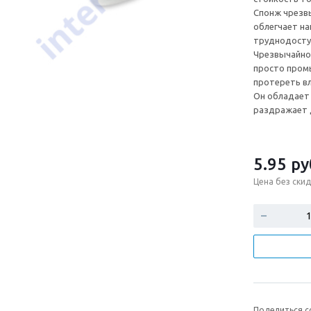
Спонж чрезвы
облегчает на
труднодоступ
Чрезвычайно
просто пром
протереть в
Он обладает 
раздражает 
5.95
ру
Цена без скид
Поделиться с