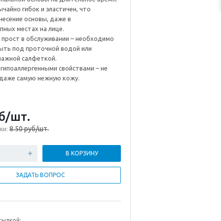
чайно гибок и эластичен, что
несение основы, даже в
ных местах на лице.
 прост в обслуживании – необходимо
ыть под проточной водой или
лажной салфеткой.
гипоаллергенными свойствами – не
даже самую нежную кожу.
б
/шт.
8.50 руб/шт.
ки:
В КОРЗИНУ
ЗАДАТЬ ВОПРОС
сылкой: