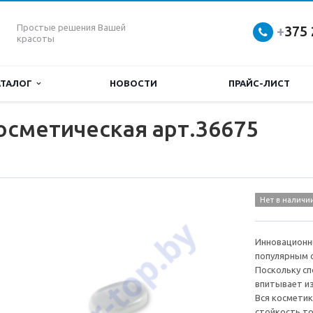
Простые решения Вашей
+
375 
красоты
АТАЛОГ
НОВОСТИ
ПРАЙС-ЛИСТ
косметическая арт.36675
Нет в наличи
Инновационн
популярным с
Поскольку сп
впитывает и
Вся косметик
стойкость то