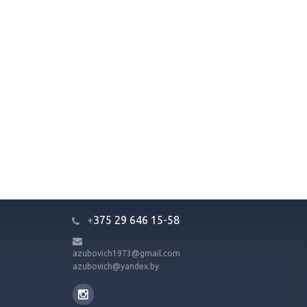
+
375 29 646 15-58
azubovich1973@gmail.com
azubovich@yandex.by