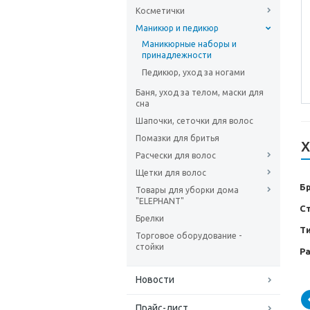
Косметички
Маникюр и педикюр
Маникюрные наборы и
принадлежности
Педикюр, уход за ногами
Баня, уход за телом, маски для
сна
Шапочки, сеточки для волос
Помазки для бритья
Х
Расчески для волос
Щетки для волос
Б
Товары для уборки дома
"ELEPHANT"
С
Брелки
Т
Торговое оборудование -
стойки
Р
Новости
Прайс-лист