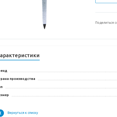
Поделиться с
арактеристики
ренд
трана производства
ип
азмер
Вернуться к списку