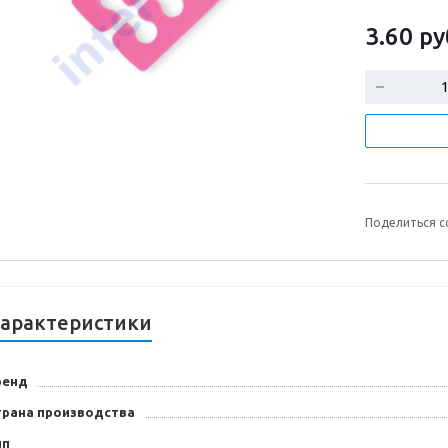
3.60
ру
Поделиться с
арактеристики
ренд
трана производства
ип