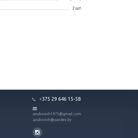
2 шт.
+
375 29 646 15-58
azubovich1973@gmail.com
azubovich@yandex.by