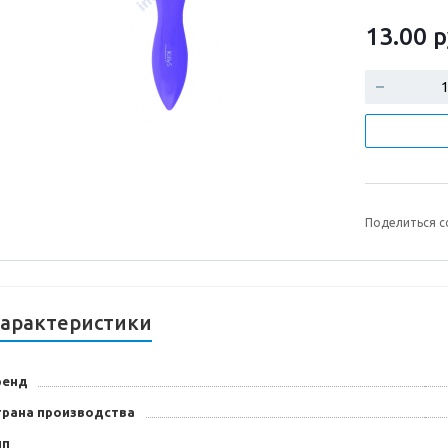
13.00
р
Поделиться с
арактеристики
ренд
трана производства
ип