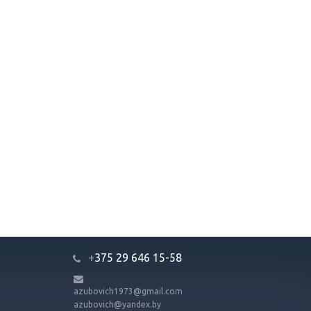
+
375 29 646 15-58
azubovich1973@gmail.com
azubovich@yandex.by