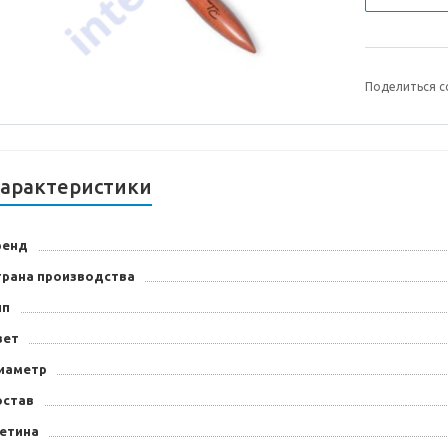
Поделиться с
арактеристики
ренд
трана производства
ип
вет
иаметр
остав
етина