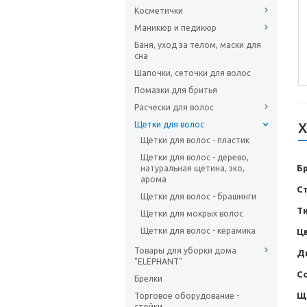
Косметички
Маникюр и педикюр
Баня, уход за телом, маски для
сна
Шапочки, сеточки для волос
Помазки для бритья
Расчески для волос
Щетки для волос
Х
Щетки для волос - пластик
Щетки для волос - дерево,
Б
натуральная щетина, эко,
арома
С
Щетки для волос - брашинги
Т
Щетки для мокрых волос
Щетки для волос - керамика
Ц
Товары для уборки дома
Д
"ELEPHANT"
С
Брелки
Щ
Торговое оборудование -
стойки