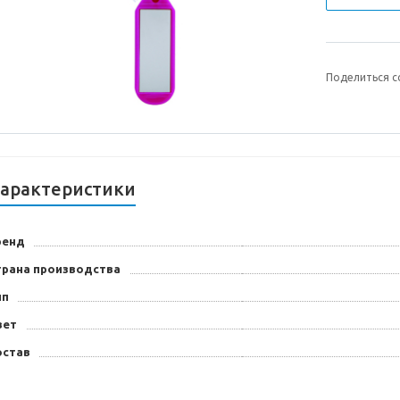
Поделиться с
арактеристики
ренд
трана производства
ип
вет
остав