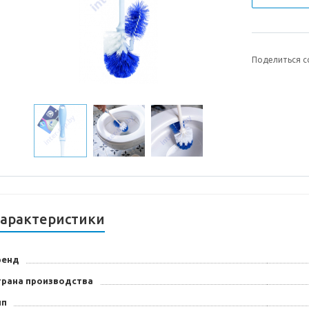
Поделиться с
арактеристики
ренд
трана производства
ип