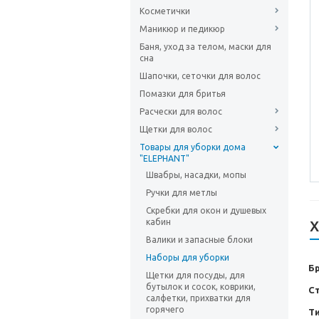
Косметички
Маникюр и педикюр
Баня, уход за телом, маски для
сна
Шапочки, сеточки для волос
Помазки для бритья
Расчески для волос
Щетки для волос
Товары для уборки дома
"ELEPHANT"
Швабры, насадки, мопы
Ручки для метлы
Скребки для окон и душевых
кабин
Х
Валики и запасные блоки
Наборы для уборки
Б
Щетки для посуды, для
бутылок и сосок, коврики,
С
салфетки, прихватки для
горячего
Т