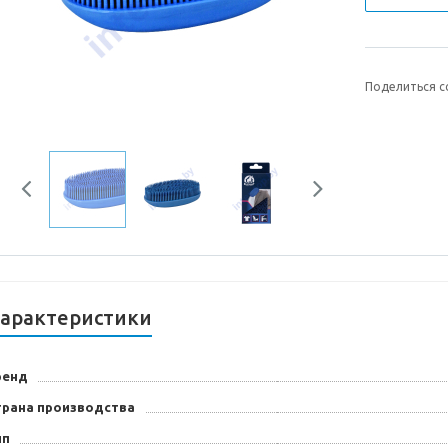
Поделиться с
Previous
Next
арактеристики
ренд
трана производства
ип