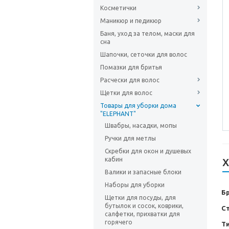
Косметички
Маникюр и педикюр
Баня, уход за телом, маски для
сна
Шапочки, сеточки для волос
Помазки для бритья
Расчески для волос
Щетки для волос
Товары для уборки дома
"ELEPHANT"
Швабры, насадки, мопы
Ручки для метлы
Скребки для окон и душевых
кабин
Х
Валики и запасные блоки
Наборы для уборки
Б
Щетки для посуды, для
бутылок и сосок, коврики,
С
салфетки, прихватки для
горячего
Т