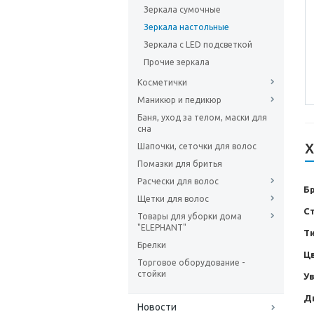
Зеркала сумочные
Зеркала настольные
Зеркала с LED подсветкой
Прочие зеркала
Косметички
Маникюр и педикюр
Баня, уход за телом, маски для
сна
Х
Шапочки, сеточки для волос
Помазки для бритья
Расчески для волос
Б
Щетки для волос
С
Товары для уборки дома
"ELEPHANT"
Т
Брелки
Ц
Торговое оборудование -
стойки
У
Д
Новости