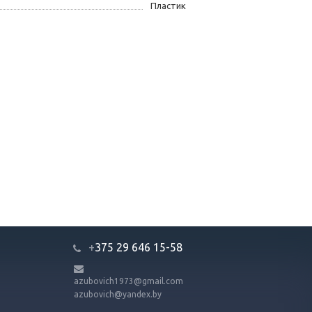
Пластик
+
375 29 646 15-58
azubovich1973@gmail.com
azubovich@yandex.by