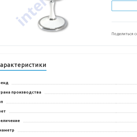
Поделиться с
арактеристики
ренд
трана производства
ип
вет
величение
иаметр