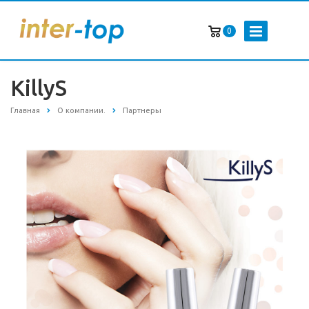
0
KillyS
Главная
О компании.
Партнеры